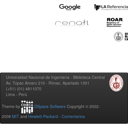
Universidad Nacional de Ingeniería - Biblioteca Central
Av. Túpac Amaru 210 - Rímac. Apartado 1301
(+51) (01) 4811070
Lima - Perú
Theme by
DSpace Software
Copyright © 2002-
2008
MIT
and
Hewlett-Packard
-
Comentarios