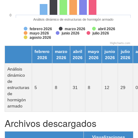
0
Análisis dinámico de estructuras de hormigón armado
febrero 2026
marzo 2026
abril 2026
mayo 2026
junio 2026
julio 2026
agosto 2026
Highcharts.com
febrero
marzo
abril
mayo
junio
julio
a
2026
2026
2026
2026
2026
2026
Análisis
dinámico
de
estructuras
5
8
31
8
12
29
0
de
hormigón
armado
Archivos descargados
Visualizaciones