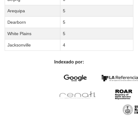
Arequipa
5
Dearborn
5
White Plains
5
Jacksonville
4
Indexado por: