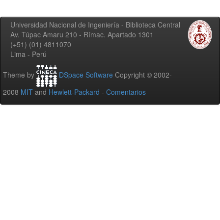
Universidad Nacional de Ingeniería - Biblioteca Central
Av. Túpac Amaru 210 - Rímac. Apartado 1301
(+51) (01) 4811070
Lima - Perú
Theme by
DSpace Software
Copyright © 2002-
2008
MIT
and
Hewlett-Packard
-
Comentarios