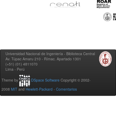
Universidad Nacional de Ingeniería - Biblioteca Central
Av. Túpac Amaru 210 - Rímac. Apartado 1301
(+51) (01) 4811070
Lima - Perú
Theme by
DSpace Software
Copyright © 2002-
2008
MIT
and
Hewlett-Packard
-
Comentarios