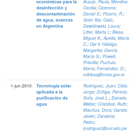
económicas para la
Araujo, Paula
;
Mendive,
desinfección y
Cecilia
;
Cicerone,
descontaminación
Daniel S.
;
Pizarro, R.
;
de agua, avances
Soler Illia, Galo
;
en Argentina
Dawidowski, Laura
;
Litter, Marta I.
;
Blesa,
Miguel A.
;
Apella, María
C.
;
Del V. Hidalgo,
Margarita
;
García,
María G.
;
Powell,
Priscilla
;
Puchulu,
María
;
Fernández, D.
;
miblesa@cnea.gov.ar
1-jun-2010
Tecnología solar
Rodríguez, Juan
;
Clido,
aplicada a la
Jorge
;
Zúñiga, Patricia
;
purificación de
Solís, José L.
;
Estrada,
agua
Walter
;
Cristóbal, Ruth
;
Maurtua, Dora
;
Garate,
Javier
;
Zanabria,
Pedro
;
jrodriguez@uni.edu.pe