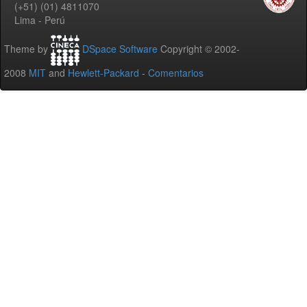
(+51) (01) 4811070
Lima - Perú
Theme by
DSpace Software
Copyright © 2002-
2008
MIT
and
Hewlett-Packard
-
Comentarios