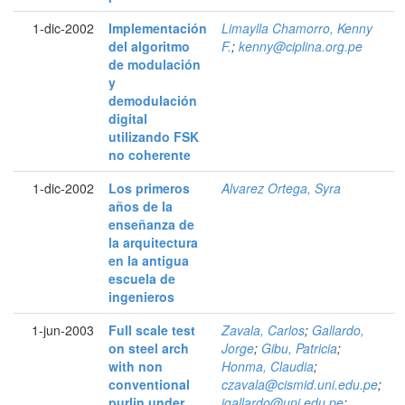
1-dic-2002
Implementación
Limaylla Chamorro, Kenny
del algoritmo
F.
;
kenny@ciplina.org.pe
de modulación
y
demodulación
digital
utilizando FSK
no coherente
1-dic-2002
Los primeros
Alvarez Ortega, Syra
años de la
enseñanza de
la arquitectura
en la antigua
escuela de
ingenieros
1-jun-2003
Full scale test
Zavala, Carlos
;
Gallardo,
on steel arch
Jorge
;
Gibu, Patricia
;
with non
Honma, Claudia
;
conventional
czavala@cismid.uni.edu.pe
;
purlin under
jgallardo@uni.edu.pe
;