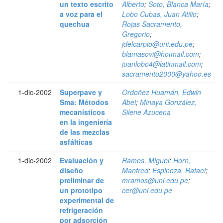
un texto escrito
Alberto
;
Soto, Blanca María
;
a voz para el
Lobo Cubas, Juan Atilio
;
quechua
Rojas Sacramento,
Gregorio
;
jdelcarpio@uni.edu.pe
;
blamasovi@hotmail.com
;
juanlobo4@latinmail.com
;
sacramento2000@yahoo.es
1-dic-2002
Superpave y
Ordoñez Huamán, Edwin
Sma: Métodos
Abel
;
Minaya González,
mecanísticos
Silene Azucena
en la ingeniería
de las mezclas
asfálticas
1-dic-2002
Evaluación y
Ramos, Miguel
;
Horn,
diseño
Manfred
;
Espinoza, Rafael
;
preliminar de
mramos@uni.edu.pe
;
un prototipo
cer@uni.edu.pe
experimental de
refrigeración
por adsorción