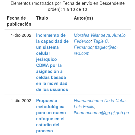
Elementos (mostrados por Fecha de envío en Descendente
orden): 1 a 10 de 10
Fecha de
Título
Autor(es)
publicación
1-dic-2002
Incremento de
Morales Villanueva, Aurelio
la capacidad de
Federico
;
Tagle C,
un sistema
Fernando
;
ftaglec@ec-
celular
red.com
jerárquico
CDMA por la
asignación a
celdas basada
en la movilidad
de los usuarios
1-dic-2002
Propuesta
Huamanchumo De la Cuba,
metodológica
Luis Emilio
;
para un nuevo
lhuamachumo@gg.pj.gob.pe
enfoque en el
estudio del
proceso