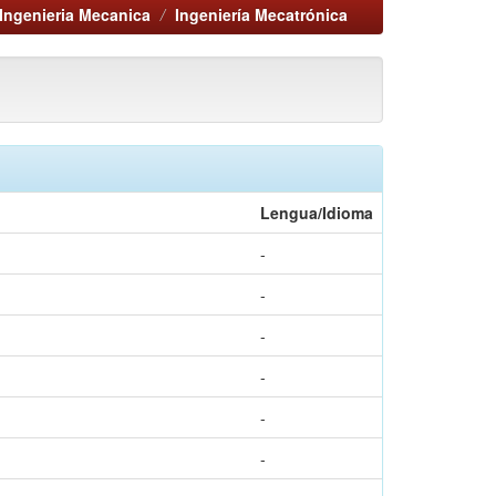
Ingenieria Mecanica
Ingeniería Mecatrónica
Lengua/Idioma
-
-
-
-
-
-