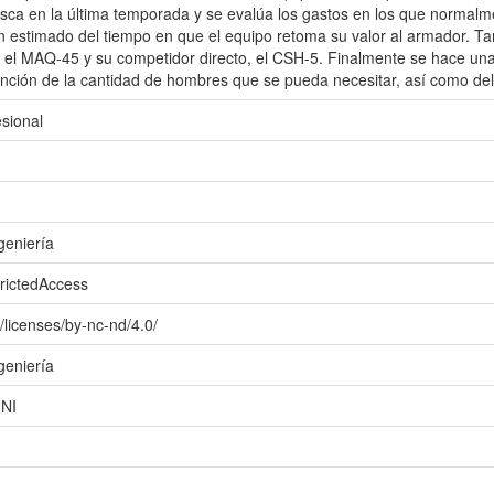
sca en la última temporada y se evalúa los gastos en los que normal
n estimado del tiempo en que el equipo retoma su valor al armador. T
e el MAQ-45 y su competidor directo, el CSH-5. Finalmente se hace una
función de la cantidad de hombres que se pueda necesitar, así como de
esional
geniería
trictedAccess
/licenses/by-nc-nd/4.0/
geniería
UNI