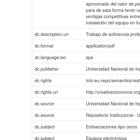
aproximado del valor de pe
para de esta forma tener u
ventajas competitivas entr
instalación del equipo en 
dc.description.uri
Trabajo de suficiencia prof
dc.format
application/pdf
dc.language.iso
spa
dc.publisher
Universidad Nacional de In
dc.rights
info:eu-repo/semantics/res
dc.rights.uri
http://creativecommons.org
dc.source
Universidad Nacional de In
dc.source
Repositorio Institucional - 
dc.subject
Embarcaciones tipo cerco
dc.subject
Equipos electrónicos