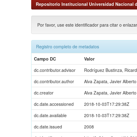
Repositorio Institucional Universidad Nacional d
Por favor, use este identificador para citar o enlaza
Registro completo de metadatos
Campo DC
Valor
dc.contributor.advisor
Rodríguez Bustinza, Ricar
dc.contributor.author
Alva Zapata, Javier Alberto
dc.creator
Alva Zapata, Javier Alberto
dc.date.accessioned
2018-10-03T17:29:38Z
dc.date.available
2018-10-03T17:29:38Z
dc.date.issued
2008