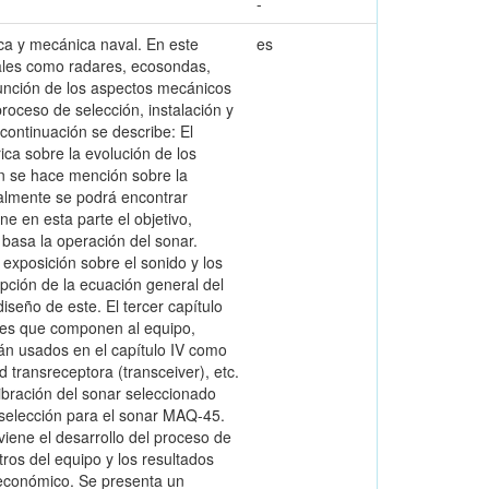
-
nica y mecánica naval. En este
es
tales como radares, ecosondas,
junción de los aspectos mecánicos
roceso de selección, instalación y
 continuación se describe: El
ica sobre la evolución de los
én se hace mención sobre la
nalmente se podrá encontrar
ne en esta parte el objetivo,
 basa la operación del sonar.
xposición sobre el sonido y los
pción de la ecuación general del
iseño de este. El tercer capítulo
rtes que componen al equipo,
n usados en el capítulo IV como
transreceptora (transceiver), etc.
libración del sonar seleccionado
 selección para el sonar MAQ-45.
iene el desarrollo del proceso de
ros del equipo y los resultados
a económico. Se presenta un