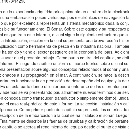
00.14076/14290
uto de la experiencia adquirida principalmente en el rubro de la electró
en una embarcación posee varios equipos electrónicos de navegación 
no que por excelencia representa un sistema mecatrónico dada la con
sible su funcionamiento: El Sonar. Sobre este equipo y su respectivo p
al es que trata este informe, el cual sigue la siguiente estructura que a
 la introducción, sección en la cual se presenta una breve reseña histór
plicación como herramienta de pesca en la industria nacional. Tambi
 ha tenido y tiene el sector pesquero en la economía del país. Adicio
 a usar en el presente trabajo. Como punto central del capítulo, se defi
 informe. El segundo capítulo encierra el marco teórico sobre el cual se
a presentación sobre algunos conceptos relacionados al sonar y una e
ionados a su propagación en el mar. A continuación, se hace la descri
portantes funciones: la de predicción de desempeño del equipo y la de d
Es en esta parte donde el lector podrá enterarse de las diferentes pa
 y además se va presentando paulatinamente nuevos términos que será
 conocida como transducer, transductor o simplemente domo), unidad 
bre el caso real-práctico de este informe: La selección, instalación y ca
ipo cerco. Como primer punto del capítulo se presenta los criterios de
cripción de la embarcación a la cual se ha instalado el sonar. Luego v
 Finalmente se describe las faenas de pruebas y calibración de parámet
mo capítulo se acerca al rendimiento del equipo desde el punto de vist