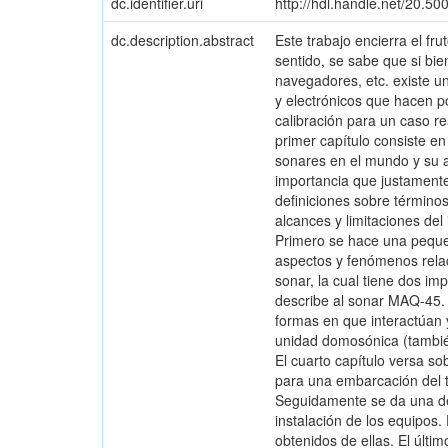
dc.identifier.uri
http://hdl.handle.net/20.5
dc.description.abstract
Este trabajo encierra el fr
sentido, se sabe que si bi
navegadores, etc. existe u
y electrónicos que hacen po
calibración para un caso re
primer capítulo consiste en
sonares en el mundo y su a
importancia que justamente
definiciones sobre términos
alcances y limitaciones del
Primero se hace una pequeñ
aspectos y fenómenos relac
sonar, la cual tiene dos im
describe al sonar MAQ-45. 
formas en que interactúan
unidad domosónica (también
El cuarto capítulo versa so
para una embarcación del t
Seguidamente se da una des
instalación de los equipos.
obtenidos de ellas. El últi