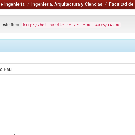
e Ingeniería
Ingeniería, Arquitectura y Ciencias
Facultad de 
r este ítem:
http://hdl.handle.net/20.500.14076/14290
do Raúl