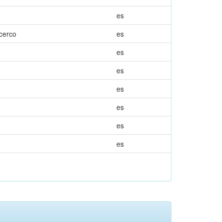
es
 cerco
es
es
es
es
es
es
es