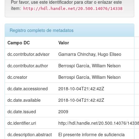
Por favor, use este identificador para citar o enlazar este
ítem:
http://hdl.handle.net/20.500.14076/14338
Registro completo de metadatos
Campo DC
Valor
dc.contributor.advisor
Gamarra Chinchay, Hugo Eliseo
dc.contributor.author
Berrospi García, William Nelson
dc.creator
Berrospi García, William Nelson
dc.date.accessioned
2018-10-04T21:42:42Z
dc.date.available
2018-10-04T21:42:42Z
dc.date.issued
2009
dc.identifier.uri
http://hdl.handle.net/20.500.14076/1433
dc.description.abstract
El presente informe de suficiencia