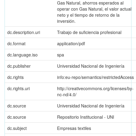
Gas Natural, ahorros esperados al
operar con Gas Natural, el valor actual
neto y el tiempo de retorno de la
inversión.
dc.description.uri
Trabajo de suficiencia profesional
dc.format
application/pdf
dc.language.iso
spa
dc.publisher
Universidad Nacional de Ingeniería
dc.rights
info:eu-repo/semantics/restrictedAccess
dc.rights.uri
http://creativecommons.org/licenses/by-
nc-nd/4.0/
dc.source
Universidad Nacional de Ingeniería
dc.source
Repositorio Institucional - UNI
dc.subject
Empresas textiles