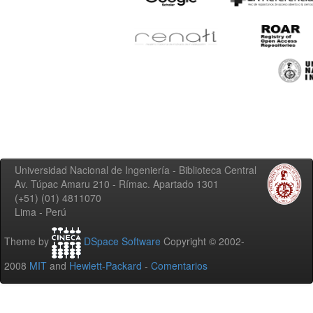
Universidad Nacional de Ingeniería - Biblioteca Central
Av. Túpac Amaru 210 - Rímac. Apartado 1301
(+51) (01) 4811070
Lima - Perú
Theme by
DSpace Software
Copyright © 2002-
2008
MIT
and
Hewlett-Packard
-
Comentarios