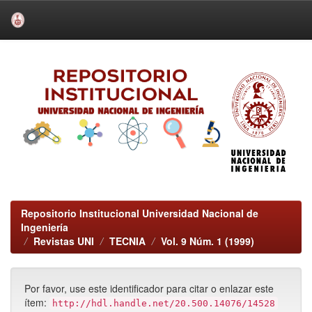
Skip
navigation
Repositorio Institucional Universidad Nacional de
Ingeniería
Revistas UNI
TECNIA
Vol. 9 Núm. 1 (1999)
Por favor, use este identificador para citar o enlazar este
ítem:
http://hdl.handle.net/20.500.14076/14528