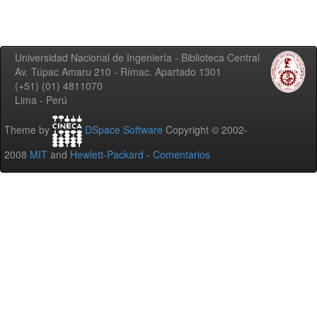
Universidad Nacional de Ingeniería - Biblioteca Central
Av. Túpac Amaru 210 - Rímac. Apartado 1301
(+51) (01) 4811070
Lima - Perú
Theme by
DSpace Software
Copyright © 2002-
2008
MIT
and
Hewlett-Packard
-
Comentarios