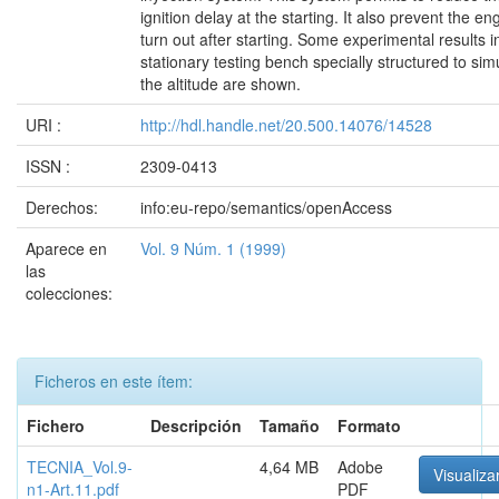
ignition delay at the starting. It also prevent the en
turn out after starting. Some experimental results i
stationary testing bench specially structured to sim
the altitude are shown.
URI :
http://hdl.handle.net/20.500.14076/14528
ISSN :
2309-0413
Derechos:
info:eu-repo/semantics/openAccess
Aparece en
Vol. 9 Núm. 1 (1999)
las
colecciones:
Ficheros en este ítem:
Fichero
Descripción
Tamaño
Formato
TECNIA_Vol.9-
4,64 MB
Adobe
Visualiza
n1-Art.11.pdf
PDF