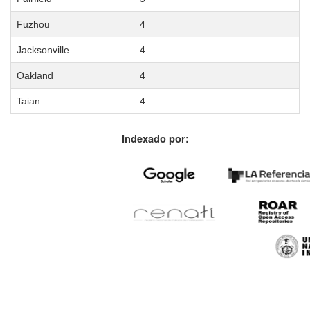
Fuzhou
4
Jacksonville
4
Oakland
4
Taian
4
Indexado por: