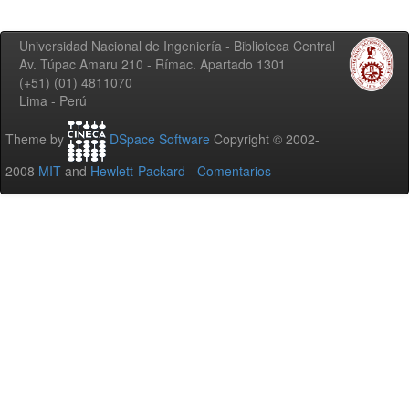
Universidad Nacional de Ingeniería - Biblioteca Central
Av. Túpac Amaru 210 - Rímac. Apartado 1301
(+51) (01) 4811070
Lima - Perú
Theme by
DSpace Software
Copyright © 2002-
2008
MIT
and
Hewlett-Packard
-
Comentarios