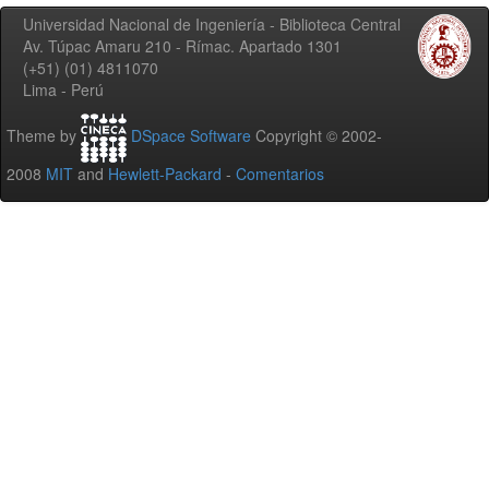
Universidad Nacional de Ingeniería - Biblioteca Central
Av. Túpac Amaru 210 - Rímac. Apartado 1301
(+51) (01) 4811070
Lima - Perú
Theme by
DSpace Software
Copyright © 2002-
2008
MIT
and
Hewlett-Packard
-
Comentarios