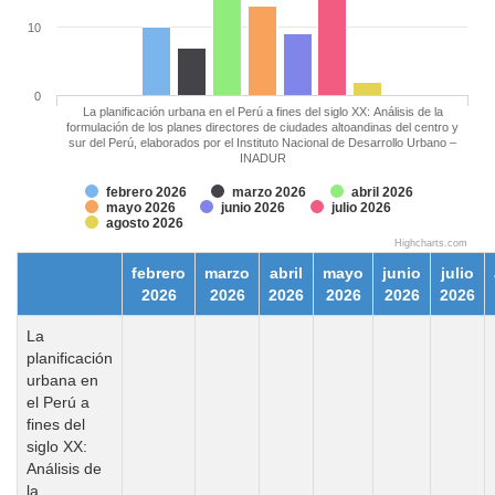
10
0
La planificación urbana en el Perú a fines del siglo XX: Análisis de la
formulación de los planes directores de ciudades altoandinas del centro y
sur del Perú, elaborados por el Instituto Nacional de Desarrollo Urbano –
INADUR
febrero 2026
marzo 2026
abril 2026
mayo 2026
junio 2026
julio 2026
agosto 2026
Highcharts.com
febrero
marzo
abril
mayo
junio
julio
2026
2026
2026
2026
2026
2026
La
planificación
urbana en
el Perú a
fines del
siglo XX:
Análisis de
la