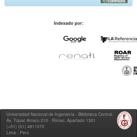
Indexado por:
Universidad Nacional de Ingeniería - Biblioteca Central
Av. Túpac Amaru 210 - Rímac. Apartado 1301
(+51) (01) 4811070
Lima - Perú