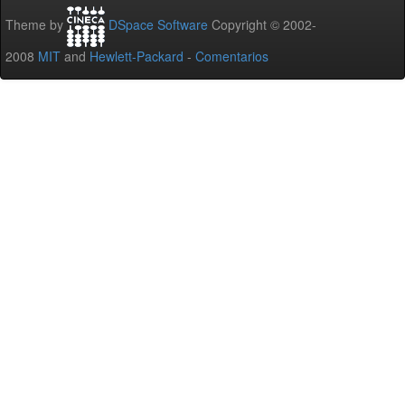
Theme by
DSpace Software
Copyright © 2002-
2008
MIT
and
Hewlett-Packard
-
Comentarios