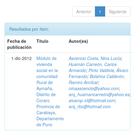
Anterior
1
Siguiente
Resultados por ítem:
Fecha de
Título
Autor(es)
publicación
1-dic-2012
Módulo de
Ascencio Costa, Nina Lucía
;
vivienda
Huamán Carreón, Carlos
social en la
Armando
;
Pinto Valdivia, Álvaro
comunidad
Fernando
;
Bolaños Calderón,
Rural de
Ramiro Amílcar
;
Aymaña,
ninaascencio@yahoo.com
;
Distrito de
arq_huamancarreón@yahoo.es
;
Corani,
alvarop-xI@hotmail.com
;
Provincia de
arq_rbc@hotmail.com
Carabaya,
Departamento
de Puno