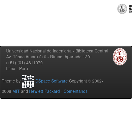
Universidad Nacional de Ingeniería - Biblioteca Central
Av. Túpac Amaru 210 - Rímac. Apartado 1301
(+51) (01) 4811070
Lima - Perú
Theme by
DSpace Software
Copyright © 2002-
2008
MIT
and
Hewlett-Packard
-
Comentarios