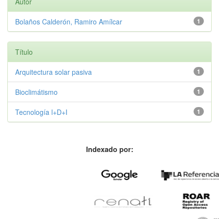
Autor
Bolaños Calderón, Ramiro Amílcar
1
Título
Arquitectura solar pasiva
1
Bioclimátismo
1
Tecnología l+D+I
1
Indexado por: