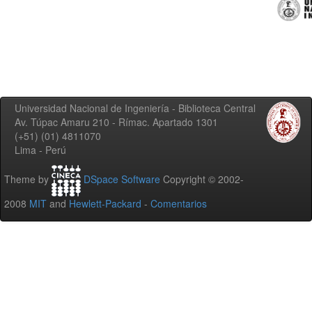
Universidad Nacional de Ingeniería - Biblioteca Central
Av. Túpac Amaru 210 - Rímac. Apartado 1301
(+51) (01) 4811070
Lima - Perú
Theme by
DSpace Software
Copyright © 2002-
2008
MIT
and
Hewlett-Packard
-
Comentarios