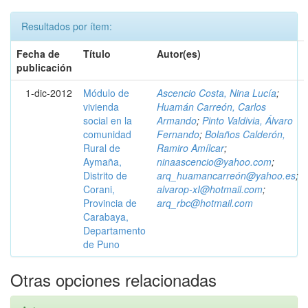
Resultados por ítem:
Fecha de
Título
Autor(es)
publicación
1-dic-2012
Módulo de
Ascencio Costa, Nina Lucía
;
vivienda
Huamán Carreón, Carlos
social en la
Armando
;
Pinto Valdivia, Álvaro
comunidad
Fernando
;
Bolaños Calderón,
Rural de
Ramiro Amílcar
;
Aymaña,
ninaascencio@yahoo.com
;
Distrito de
arq_huamancarreón@yahoo.es
;
Corani,
alvarop-xI@hotmail.com
;
Provincia de
arq_rbc@hotmail.com
Carabaya,
Departamento
de Puno
Otras opciones relacionadas