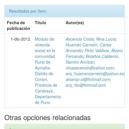
Resultados por ítem:
Fecha de
Título
Autor(es)
publicación
1-dic-2012
Módulo de
Ascencio Costa, Nina Lucía
;
vivienda
Huamán Carreón, Carlos
social en la
Armando
;
Pinto Valdivia, Álvaro
comunidad
Fernando
;
Bolaños Calderón,
Rural de
Ramiro Amílcar
;
Aymaña,
ninaascencio@yahoo.com
;
Distrito de
arq_huamancarreón@yahoo.es
;
Corani,
alvarop-xI@hotmail.com
;
Provincia de
arq_rbc@hotmail.com
Carabaya,
Departamento
de Puno
Otras opciones relacionadas