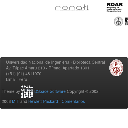
Universidad Nacional de Ingeniería - Biblioteca Central
Av. Túpac Amaru 210 - Rímac. Apartado 1301
(+51) (01) 4811070
Lima - Perú
Theme by
DSpace Software
Copyright © 2002-
2008
MIT
and
Hewlett-Packard
-
Comentarios