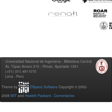
Universidad Nacional de Ingeniería - Biblioteca Central
Av. Túpac Amaru 210 - Rímac. Apartado 1301
(+51) (01) 4811070
Lima - Perú
Theme by
DSpace Software
Copyright © 2002-
2008
MIT
and
Hewlett-Packard
-
Comentarios