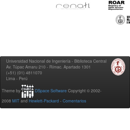
Universidad Nacional de Ingeniería - Biblioteca Central
Av. Túpac Amaru 210 - Rímac. Apartado 1301
(+51) (01) 4811070
Lima - Perú
Theme by
DSpace Software
Copyright © 2002-
2008
MIT
and
Hewlett-Packard
-
Comentarios