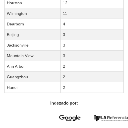
Houston
12
Wilmington
11
Dearborn
4
Beijing
3
Jacksonville
3
Mountain View
3
Ann Arbor
2
Guangzhou
2
Hanoi
2
Indexado por: