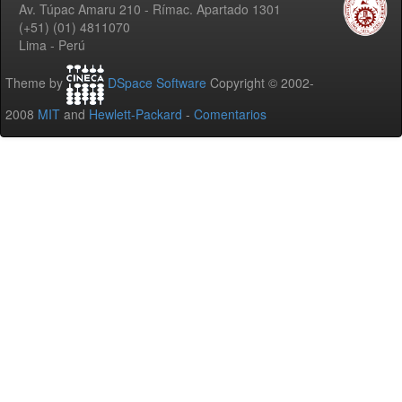
Av. Túpac Amaru 210 - Rímac. Apartado 1301
(+51) (01) 4811070
Lima - Perú
Theme by
DSpace Software
Copyright © 2002-
2008
MIT
and
Hewlett-Packard
-
Comentarios