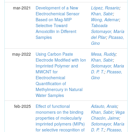
mar-2021
Development of a New
López, Rosario
;
Electrochemical Sensor
Khan, Sabir
;
Based on Mag-MIP
Wong, Ademar
;
Selective Toward
Taboada
Amoxicillin in Different
Sotomayor, María
Samples
del Pilar
;
Picasso,
Gino
may-2022
Using Carbon Paste
Mesa, Ruddy
;
Electrode Modified with Ion
Khan, Sabir
;
Imprinted Polymer and
Sotomayor, Maria
MWCNT for
D. P. T.
;
Picasso,
Electrochemical
Gino
Quantification of
Methylmercury in Natural
Water Samples
feb-2025
Effect of functional
Adauto, Anais
;
monomers on the binding
Khan, Sabir
;
Vega
properties of molecularly
Chacón, Jaime
;
imprinted polymers (MIPs)
Sotomayor, María
for selective recognition of
D. P. T.
;
Picasso,