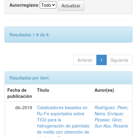
Autor/registro
Resultados 1-8 de 8.
Anterior
1
Siguiente
Resultados por ítem:
Fecha de
Título
Autor(es)
publicación
dic-2019
Catalizadores basados en
Rodríguez, Pieer
;
Ru-Fe soportados sobre
Neira, Enrique
;
TiO2 para la
Picasso, Gino
;
hidrogenación de palmitato
Sun Kou, Rosario
de metilo con obtención de