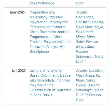
dexamethasone
Gino
may-2024
Preparation of a
Jacinto
Molecularly Imprinted
Hernández,
Polymer on Polyethylene
Christian
;
Medina,
Terephthalate Platform
Raúl
;
Maza Mejía,
Using Reversible Addition-
Ily
;
Hurtado,
Fragmentation Chain
Mario
;
Khan,
Transfer Polymerization for
Sabir
;
Picasso,
Tartrazine Analysis via
Gino
;
López,
Smartphone
Rosario
;
Sotomayor, María
D. P. T.
jun-2023
Using a Smartphone-
Jacinto, Christian
;
Based Colorimetric Device
Maza Mejía, Ily
;
with Molecularly Imprinted
Khan, Sabir
;
Polymer for the
López, Rosario
;
Quantification of Tartrazine
Sotomayor, Maria
in Soda Drinks
D. P. T.
;
Picasso,
Gino