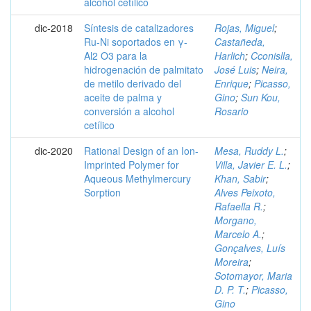
alcohol cetílico
dic-2018
Síntesis de catalizadores
Rojas, Miguel
;
Ru-Ni soportados en γ-
Castañeda,
Al2 O3 para la
Harlich
;
Cconislla,
hidrogenación de palmitato
José Luis
;
Neira,
de metilo derivado del
Enrique
;
Picasso,
aceite de palma y
Gino
;
Sun Kou,
conversión a alcohol
Rosario
cetílico
dic-2020
Rational Design of an Ion-
Mesa, Ruddy L.
;
Imprinted Polymer for
Villa, Javier E. L.
;
Aqueous Methylmercury
Khan, Sabir
;
Sorption
Alves Peixoto,
Rafaella R.
;
Morgano,
Marcelo A.
;
Gonçalves, Luís
Moreira
;
Sotomayor, Maria
D. P. T.
;
Picasso,
Gino