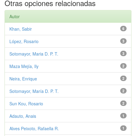
Otras opciones relacionadas
Autor
Khan, Sabir
6
López, Rosario
3
Sotomayor, Maria D. P. T.
3
Maza Mejía, Ily
2
Neira, Enrique
2
Sotomayor, María D. P. T.
2
Sun Kou, Rosario
2
Adauto, Anais
1
Alves Peixoto, Rafaella R.
1