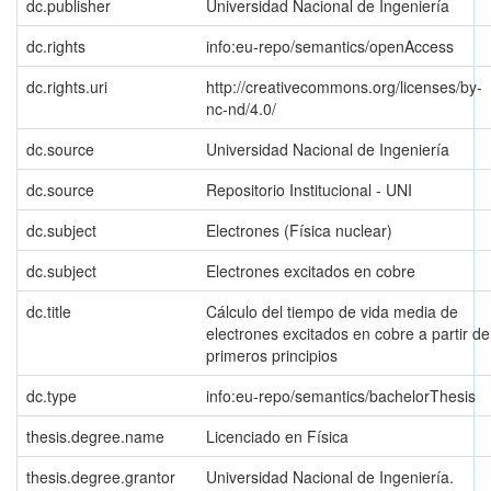
dc.publisher
Universidad Nacional de Ingeniería
dc.rights
info:eu-repo/semantics/openAccess
dc.rights.uri
http://creativecommons.org/licenses/by-
nc-nd/4.0/
dc.source
Universidad Nacional de Ingeniería
dc.source
Repositorio Institucional - UNI
dc.subject
Electrones (Física nuclear)
dc.subject
Electrones excitados en cobre
dc.title
Cálculo del tiempo de vida media de
electrones excitados en cobre a partir de
primeros principios
dc.type
info:eu-repo/semantics/bachelorThesis
thesis.degree.name
Licenciado en Física
thesis.degree.grantor
Universidad Nacional de Ingeniería.