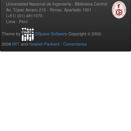
Universidad Nacional de Ingeniería - Biblioteca Central
Av. Túpac Amaru 210 - Rímac. Apartado 1301
(+51) (01) 4811070
Lima - Perú
Theme by
DSpace Software
Copyright © 2002-
2008
MIT
and
Hewlett-Packard
-
Comentarios