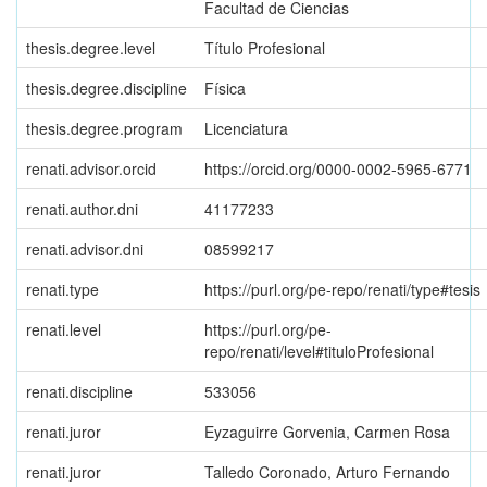
Facultad de Ciencias
thesis.degree.level
Título Profesional
thesis.degree.discipline
Física
thesis.degree.program
Licenciatura
renati.advisor.orcid
https://orcid.org/0000-0002-5965-6771
renati.author.dni
41177233
renati.advisor.dni
08599217
renati.type
https://purl.org/pe-repo/renati/type#tesis
renati.level
https://purl.org/pe-
repo/renati/level#tituloProfesional
renati.discipline
533056
renati.juror
Eyzaguirre Gorvenia, Carmen Rosa
renati.juror
Talledo Coronado, Arturo Fernando