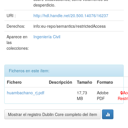
desperdicio.
URI :
http://hdl.handle.net/20.500.14076/16237
Derechos:
info:eu-repo/semantics/restrictedAccess
Aparece en
Ingeniería Civil
las
colecciones:
Ficheros en este ítem:
Fichero
Descripción
Tamaño
Formato
huambachano_rj.pdf
17,73
Adobe
Ac
MB
PDF
Restr
Mostrar el registro Dublin Core completo del ítem