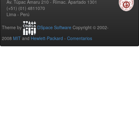
Av. Túpac Amaru 210 - Rímac. Apartado 1301
(+51) (01) 4811070
Lima - Perú
Theme by
DSpace Software
Copyright © 2002-
2008
MIT
and
Hewlett-Packard
-
Comentarios