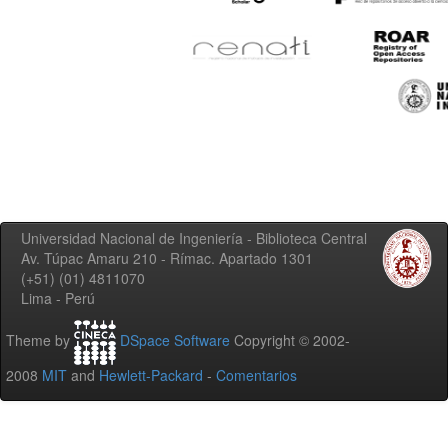
Universidad Nacional de Ingeniería - Biblioteca Central
Av. Túpac Amaru 210 - Rímac. Apartado 1301
(+51) (01) 4811070
Lima - Perú
Theme by
DSpace Software
Copyright © 2002-
2008
MIT
and
Hewlett-Packard
-
Comentarios