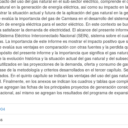
pacto del uso del gas natural en el sub-sector eléctrico, comprende el
atural en la generación de energía eléctrica, así como su impacto en las
rar la situación actual y futura de la aplicación del gas natural en la g
evalúa la importancia del gas de Camisea en el desarrollo del sistema 
ón de energía eléctrica para el sector eléctrico. En este contexto se bu
 satisfacer la demanda de electricidad. El alcance del presente inform
Sistema Eléctrico Interconectado Nacional (SEIN), sistema sobre el cu
as. La importancia de este informe es mostrar el impacto positivo que s
se evalúa sus ventajas en comparación con otras fuentes y la perdida qu
opósito del presente informe y la importancia que significa el gas natu
la evolución histórica y la situación actual del gas natural y del subsect
s utilizados en las proyecciones de la demanda, oferta y consumo de ga
se de la metodología y criterios desarrollados en el tercer capítulo. S
os. En el quinto capítulo se indican las ventajas del uso del gas natura
l. Finalmente, en los anexos se indican los cuadros y tablas que comp
se agregan las fichas de los principales proyectos de generación con
Nacional, así mismo se agregan los resultados del programa de expans
904
ss