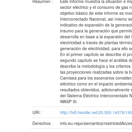
Resumen :
Este informe muestra la situación e im
sector eléctrico y el consumo de gas n
objetivo básico de este informe es most
Interconectado Nacional, así mismo se 
indicativo de expansión de la generaci
insumo para la generación que permita
desarrolla en base a la expansión del 
electricidad a través de plantas térmic
generación de electricidad, para ello 
En el primer capítulo se describe el pr
segundo capítulo se hace el análisis de 
describe la metodología y los criterio
las proyecciones realizadas sobre la ba
Camisea para los escenarios considerad
eléctrico como en el impacto ambienta
resultados obtenidos, adicionalmente 
del Sistema Eléctrico Interconectado 
WASP III.
URI :
http://hdl.handle.net/20.500.14076/16
Derechos:
info:eu-repo/semantics/restrictedAcce