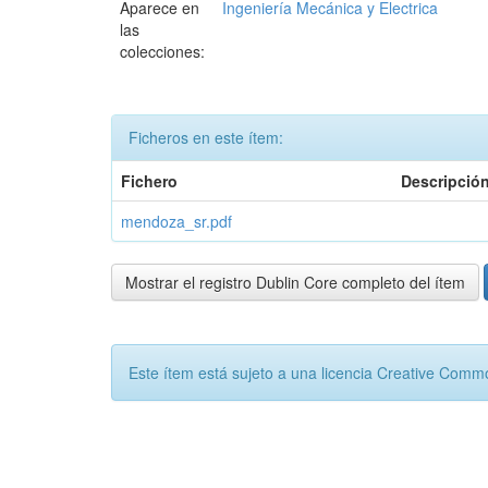
Aparece en
Ingeniería Mecánica y Electrica
las
colecciones:
Ficheros en este ítem:
Fichero
Descripció
mendoza_sr.pdf
Mostrar el registro Dublin Core completo del ítem
Este ítem está sujeto a una licencia Creative Com