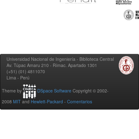
Universidad Nacional de Ingeniería - Biblioteca Central
Av. Túpac Amaru 210 - Rímac. Apartado 1301
(+51) (01) 4811070
Lima - Perú
Theme by
DSpace Software
Copyright © 2002-
2008
MIT
and
Hewlett-Packard
-
Comentarios