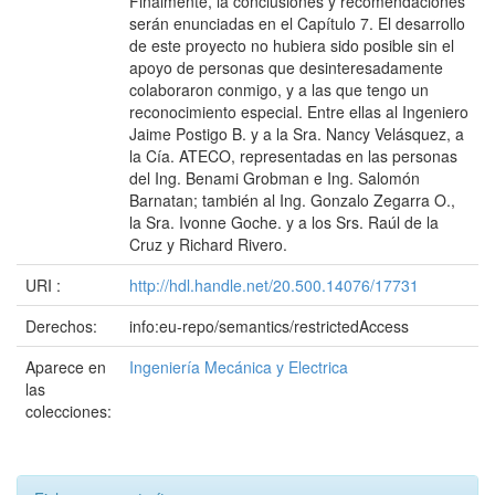
Finalmente, la conclusiones y recomendaciones
serán enunciadas en el Capítulo 7. El desarrollo
de este proyecto no hubiera sido posible sin el
apoyo de personas que desinteresadamente
colaboraron conmigo, y a las que tengo un
reconocimiento especial. Entre ellas al Ingeniero
Jaime Postigo B. y a la Sra. Nancy Velásquez, a
la Cía. ATECO, representadas en las personas
del Ing. Benami Grobman e Ing. Salomón
Barnatan; también al Ing. Gonzalo Zegarra O.,
la Sra. Ivonne Goche. y a los Srs. Raúl de la
Cruz y Richard Rivero.
URI :
http://hdl.handle.net/20.500.14076/17731
Derechos:
info:eu-repo/semantics/restrictedAccess
Aparece en
Ingeniería Mecánica y Electrica
las
colecciones: