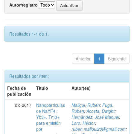
Autor/registro
Resultados 1-1 de 1.
Anterior
1
Siguiente
Resultados por ítem:
Fecha de
Título
Autor(es)
publicación
dic-2017
Nanopartículas
Mallqui, Rubén
;
Puga,
de NaYF4 :
Rubén
;
Acosta, Dwight
;
Yb3+, Tm3+
Hernández, José Manuel
;
para emisión
Loro, Héctor
;
por
ruben.mallqui20@gmail.com
;