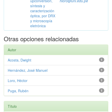
upconversion,
hloro@uni.edu.pe
síntesis y
caracterización
óptica, por DRX
y microscopía
eletrónica
Otras opciones relacionadas
Autor
Acosta, Dwight
1
Hernández, José Manuel
1
Loro, Héctor
1
Puga, Rubén
1
Título