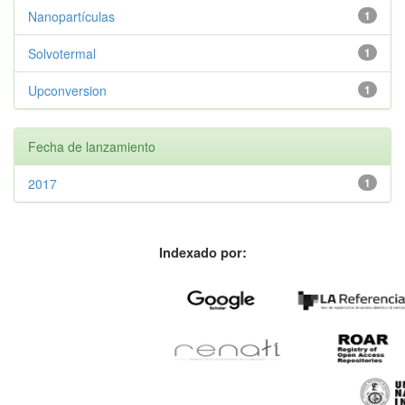
Nanopartículas
1
Solvotermal
1
Upconversion
1
Fecha de lanzamiento
2017
1
Indexado por: