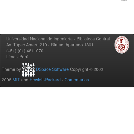
Universidad Nacional de Ingeniería - Biblioteca Central
Av. Túpac Amaru 210 - Rímac. Apartado 1301
(+51) (01) 4811070
Lima - Perú
Theme by
DSpace Software
Copyright © 2002-
2008
MIT
and
Hewlett-Packard
-
Comentarios