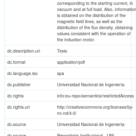
corresponding to the starting current, in
vacuum and at full load. Also, informatio
is obtained on the distribution of the
magnetic field lines, as well as the
distribution of the flux density, obtaining
values consistent with the operation of
the induction motor.
dc.description.uri
Tesis
dc.format
application/pdf
dc.language.iso
spa
dc.publisher
Universidad Nacional de Ingeniería
dc.rights
info:eu-repo/semantics/restrictedAccess
dc.rights.uri
http://creativecommons.org/licenses/by-
nc-nd/4.0/
dc.source
Universidad Nacional de Ingeniería
dc.source
Repositorio Institucional - UNI