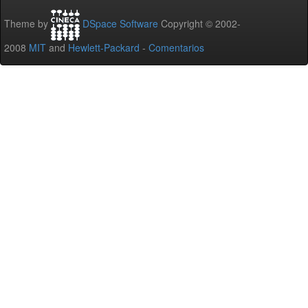
Theme by
DSpace Software
Copyright © 2002-
2008
MIT
and
Hewlett-Packard
-
Comentarios