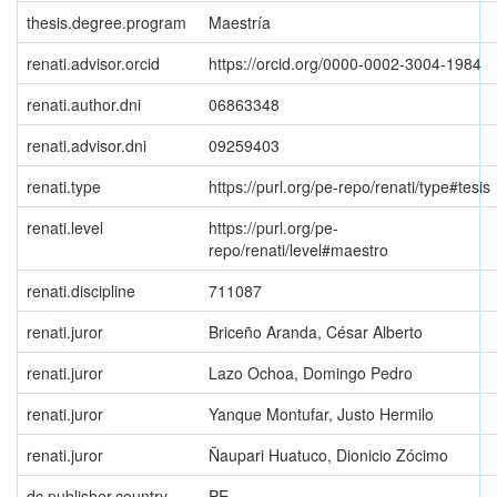
thesis.degree.program
Maestría
renati.advisor.orcid
https://orcid.org/0000-0002-3004-1984
renati.author.dni
06863348
renati.advisor.dni
09259403
renati.type
https://purl.org/pe-repo/renati/type#tesis
renati.level
https://purl.org/pe-
repo/renati/level#maestro
renati.discipline
711087
renati.juror
Briceño Aranda, César Alberto
renati.juror
Lazo Ochoa, Domingo Pedro
renati.juror
Yanque Montufar, Justo Hermilo
renati.juror
Ñaupari Huatuco, Dionicio Zócimo
dc.publisher.country
PE