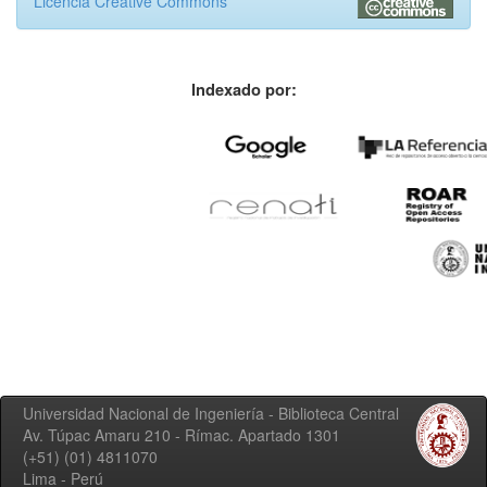
Licencia Creative Commons
Indexado por:
Universidad Nacional de Ingeniería - Biblioteca Central
Av. Túpac Amaru 210 - Rímac. Apartado 1301
(+51) (01) 4811070
Lima - Perú