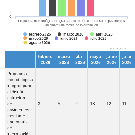
2
0
Propuesta metodológica integral para el diseño estructural de pavimentos
mediante una matriz de interrelación
febrero 2026
marzo 2026
abril 2026
mayo 2026
junio 2026
julio 2026
agosto 2026
Highcharts.com
febrero
marzo
abril
mayo
junio
julio
2026
2026
2026
2026
2026
2026
Propuesta
metodológica
integral para
el diseño
estructural
de
3
5
9
13
12
11
pavimentos
mediante
una matriz
de
interrelación