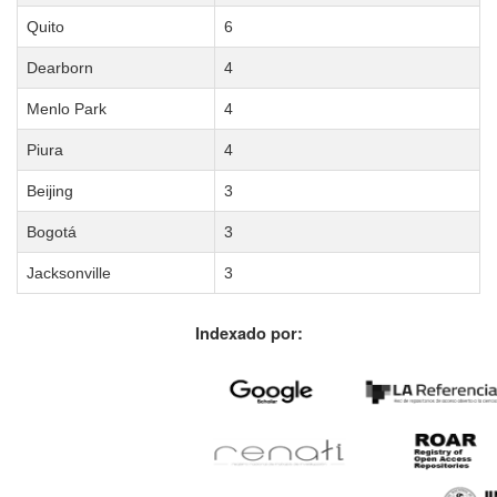
Quito
6
Dearborn
4
Menlo Park
4
Piura
4
Beijing
3
Bogotá
3
Jacksonville
3
Indexado por: