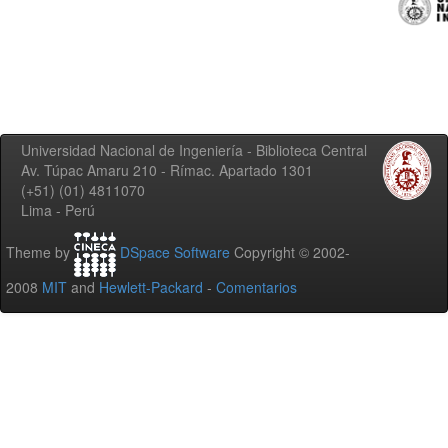
Universidad Nacional de Ingeniería - Biblioteca Central
Av. Túpac Amaru 210 - Rímac. Apartado 1301
(+51) (01) 4811070
Lima - Perú
Theme by
DSpace Software
Copyright © 2002-
2008
MIT
and
Hewlett-Packard
-
Comentarios