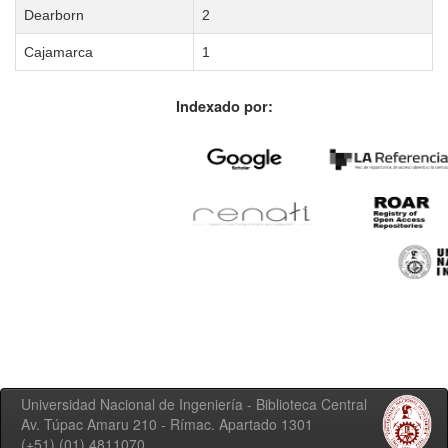
Dearborn
2
Cajamarca
1
Indexado por:
Universidad Nacional de Ingeniería - Biblioteca Central
Av. Túpac Amaru 210 - Rímac. Apartado 1301
(+51) (01) 4811070