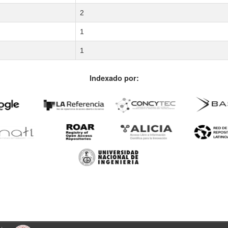
2
1
1
Indexado por: