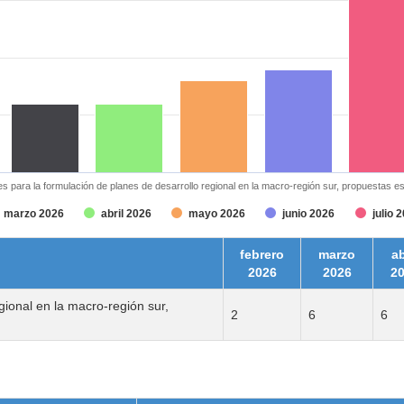
s para la formulación de planes de desarrollo regional en la macro-región sur, propuestas e
marzo 2026
abril 2026
mayo 2026
junio 2026
julio 
febrero
marzo
ab
2026
2026
2
gional en la macro-región sur,
2
6
6