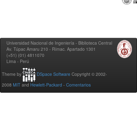
Universidad Nacional de Ingeniería - Biblioteca Central
Av. Túpac Amaru 210 - Rímac. Apartado 1301
(+51) (01) 4811070
Lima - Perú
Theme by
DSpace Software
Copyright © 2002-
2008
MIT
and
Hewlett-Packard
-
Comentarios