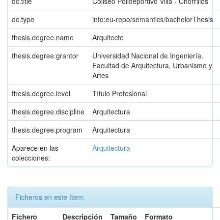
dc.title
Coliseo Polideportivo Villa - Chorrillos
dc.type
info:eu-repo/semantics/bachelorThesis
thesis.degree.name
Arquitecto
thesis.degree.grantor
Universidad Nacional de Ingeniería.
Facultad de Arquitectura, Urbanismo y
Artes
thesis.degree.level
Título Profesional
thesis.degree.discipline
Arquitectura
thesis.degree.program
Arquitectura
Aparece en las
Arquitectura
colecciones:
Ficheros en este ítem:
Fichero
Descripción
Tamaño
Formato