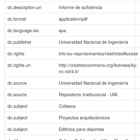
dc.description.uri
Informe de suficiencia
dc.format
application/pdf
dc.language.iso
spa
dc.publisher
Universidad Nacional de Ingeniería
dc.rights
info:eu-repo/semantics/restrictedAccess
dc.rights.uri
http://creativecommons.org/licenses/by-
nc-nd/4.0/
dc.source
Universidad Nacional de Ingeniería
dc.source
Repositorio Institucional - UNI
dc.subject
Coliseos
dc.subject
Proyectos arquitectónicos
dc.subject
Edificios para deportes