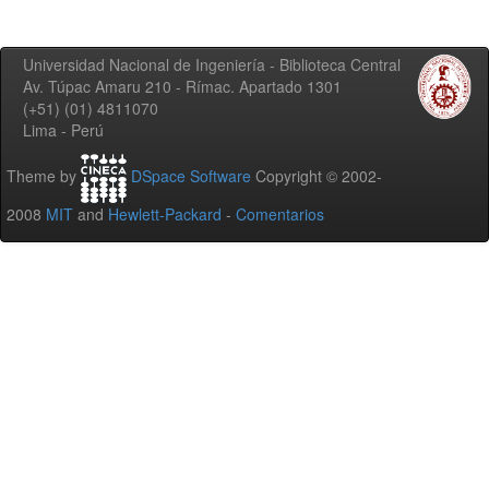
Universidad Nacional de Ingeniería - Biblioteca Central
Av. Túpac Amaru 210 - Rímac. Apartado 1301
(+51) (01) 4811070
Lima - Perú
Theme by
DSpace Software
Copyright © 2002-
2008
MIT
and
Hewlett-Packard
-
Comentarios