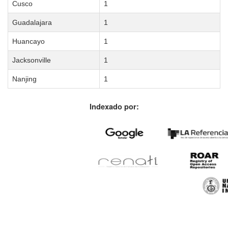
Cusco
1
Guadalajara
1
Huancayo
1
Jacksonville
1
Nanjing
1
Indexado por: