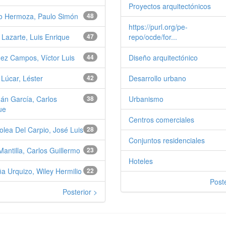
Proyectos arquitectónicos
o Hermoza, Paulo Simón
48
https://purl.org/pe-
i Lazarte, Luis Enrique
47
repo/ocde/for...
ez Campos, Víctor Luis
44
Diseño arquitectónico
 Lúcar, Léster
42
Desarrollo urbano
n García, Carlos
38
Urbanismo
ue
Centros comerciales
olea Del Carpio, José Luis
28
Conjuntos residenciales
Mantilla, Carlos Guillermo
23
Hoteles
a Urquizo, Wiley Hermilio
22
Poste
Posterior >