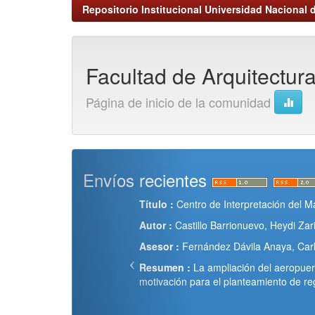
Repositorio Institucional Universidad Nacional d
Facultad de Arquitectur
Página de inicio de la comunidad
Envíos recientes
Título :
Centro de Interpretación del M
Autor :
Castillo Barrionuevo, Heydi Zar
Asesor :
Fernández Dávila Anaya, Carl
Resumen :
La ampliación del aeropuer
motivación para el planteamiento de re