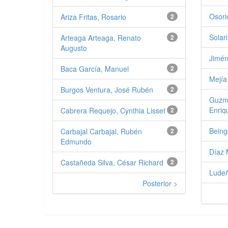
Osori
Ariza Fritas, Rosario
2
Solar
Arteaga Arteaga, Renato
2
Augusto
Jimén
Baca García, Manuel
2
Mejía
Burgos Ventura, José Rubén
2
Guzmá
Enriq
Cabrera Requejo, Cynthia Lisset
2
Being
Carbajal Carbajal, Rubén
2
Edmundo
Díaz 
Castañeda Silva, César Richard
2
Ludeñ
Posterior >