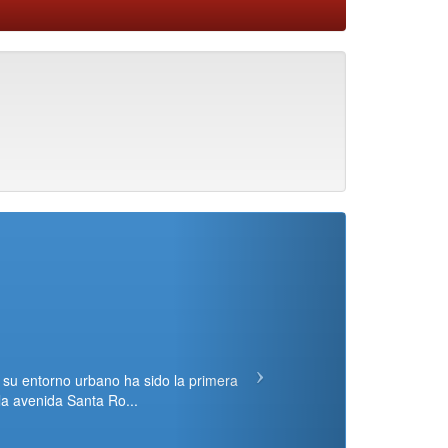
n su entorno urbano ha sido la primera
la avenida Santa Ro...