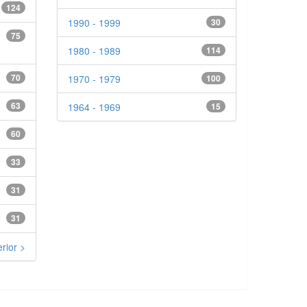
124
1990 - 1999
30
75
1980 - 1989
114
70
1970 - 1979
100
63
1964 - 1969
15
60
33
31
31
rior >