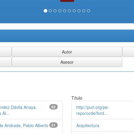
Título
ndez Dávila Anaya,
62
http://purl.org/pe-
 Al...
repo/ocde/ford...
de Andrade, Pablo Alberto
51
Arquitectura