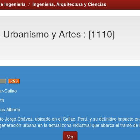
e Ingeniería
Ingeniería, Arquitectura y Ciencias
a Urbanismo y Artes : [1110]
ar-Callao
ith
os Alberto
to Jorge Chávez, ubicado en el Callao, Perú, y su definitivo impacto e
generación urbana en la actual zona industrial que abarca el tramo de 
Ver