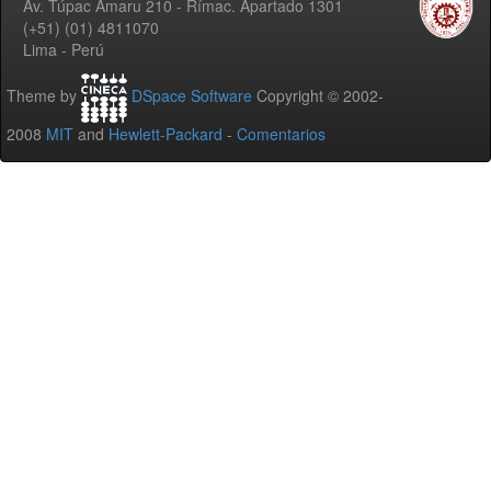
Av. Túpac Amaru 210 - Rímac. Apartado 1301
(+51) (01) 4811070
Lima - Perú
Theme by
DSpace Software
Copyright © 2002-
2008
MIT
and
Hewlett-Packard
-
Comentarios