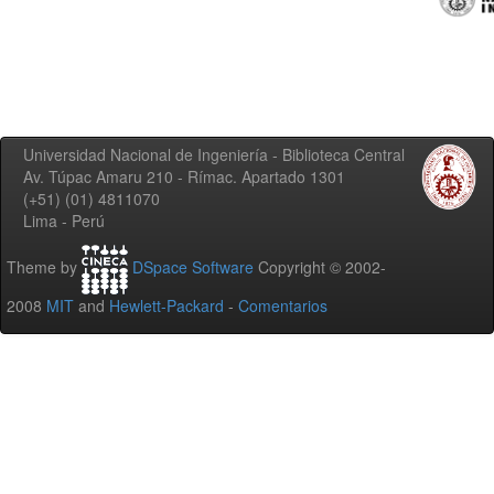
Universidad Nacional de Ingeniería - Biblioteca Central
Av. Túpac Amaru 210 - Rímac. Apartado 1301
(+51) (01) 4811070
Lima - Perú
Theme by
DSpace Software
Copyright © 2002-
2008
MIT
and
Hewlett-Packard
-
Comentarios