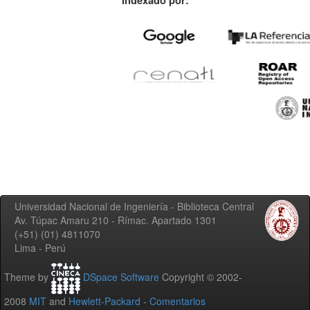
Indexado por:
Universidad Nacional de Ingeniería - Biblioteca Central
Av. Túpac Amaru 210 - Rímac. Apartado 1301
(+51) (01) 4811070
Lima - Perú
Theme by
DSpace Software
Copyright © 2002-
2008
MIT
and
Hewlett-Packard
-
Comentarios