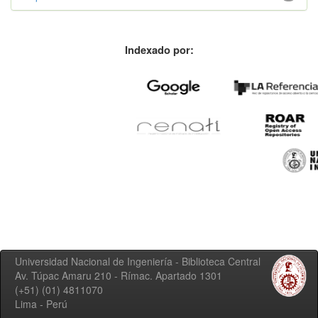
Indexado por:
Universidad Nacional de Ingeniería - Biblioteca Central
Av. Túpac Amaru 210 - Rímac. Apartado 1301
(+51) (01) 4811070
Lima - Perú