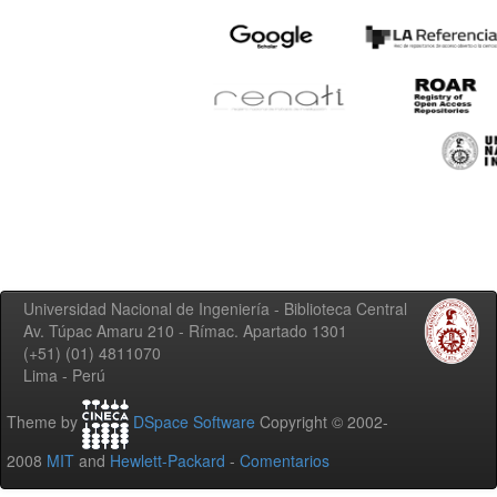
Universidad Nacional de Ingeniería - Biblioteca Central
Av. Túpac Amaru 210 - Rímac. Apartado 1301
(+51) (01) 4811070
Lima - Perú
Theme by
DSpace Software
Copyright © 2002-
2008
MIT
and
Hewlett-Packard
-
Comentarios