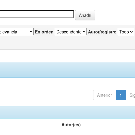
En orden
Autor/registro
Anterior
1
Si
Autor(es)