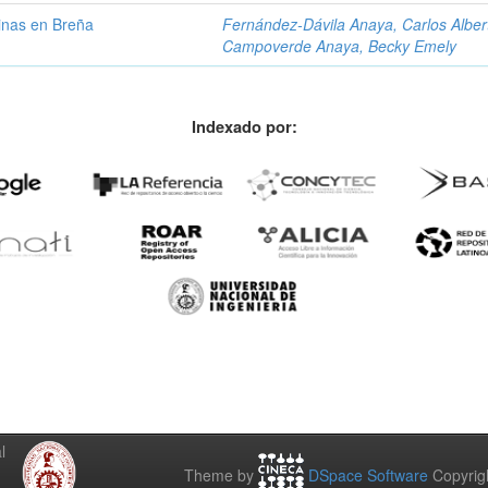
cinas en Breña
Fernández-Dávila Anaya, Carlos Alber
Campoverde Anaya, Becky Emely
Indexado por:
l
Theme by
DSpace Software
Copyrig