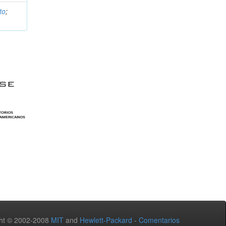
to
;
ht © 2002-2008
MIT
and
Hewlett-Packard
-
Comentarios