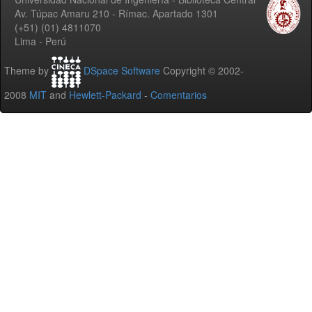
Av. Túpac Amaru 210 - Rímac. Apartado 1301
(+51) (01) 4811070
Lima - Perú
Theme by
DSpace Software
Copyright © 2002-
2008
MIT
and
Hewlett-Packard
-
Comentarios