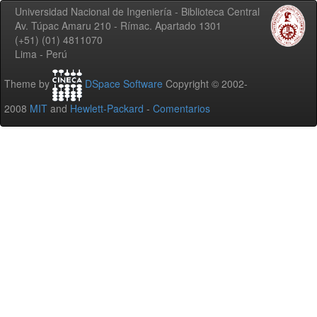
Universidad Nacional de Ingeniería - Biblioteca Central
Av. Túpac Amaru 210 - Rímac. Apartado 1301
(+51) (01) 4811070
Lima - Perú
Theme by
DSpace Software
Copyright © 2002-
2008
MIT
and
Hewlett-Packard
-
Comentarios