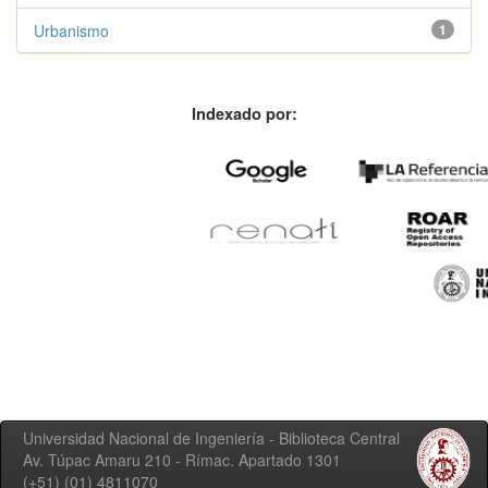
Urbanismo
1
Indexado por:
Universidad Nacional de Ingeniería - Biblioteca Central
Av. Túpac Amaru 210 - Rímac. Apartado 1301
(+51) (01) 4811070