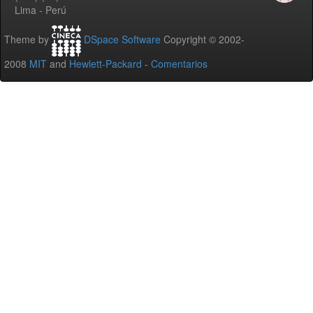
Lima - Perú
Theme by
DSpace Software
Copyright © 2002-
2008
MIT
and
Hewlett-Packard
-
Comentarios