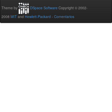
Theme by
DSpace Software
Copyright © 2002-
2008
MIT
and
Hewlett-Packard
-
Comentarios