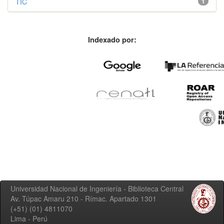
TIC
1
Indexado por:
Universidad Nacional de Ingeniería - Biblioteca Central
Av. Túpac Amaru 210 - Rímac. Apartado 1301
(+51) (01) 4811070
Lima - Perú