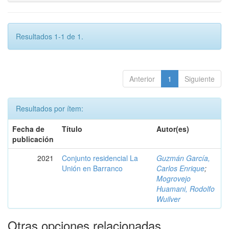
Resultados 1-1 de 1.
Anterior
1
Siguiente
Resultados por ítem:
Fecha de
Título
Autor(es)
publicación
2021
Conjunto residencial La
Guzmán García,
Unión en Barranco
Carlos Enrique
;
Mogrovejo
Huamani, Rodolfo
Wuilver
Otras opciones relacionadas