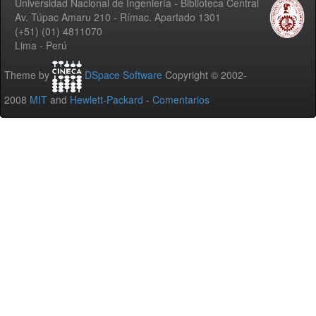
Universidad Nacional de Ingeniería - Biblioteca Central
Av. Túpac Amaru 210 - Rímac. Apartado 1301
(+51) (01) 4811070
Lima - Perú
Theme by
DSpace Software
Copyright © 2002-
2008
MIT
and
Hewlett-Packard
-
Comentarios