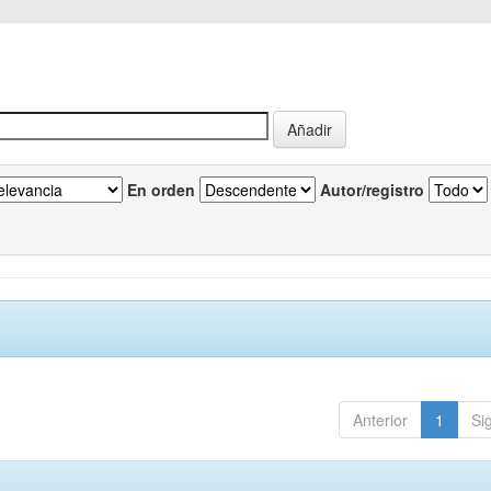
En orden
Autor/registro
Anterior
1
Si