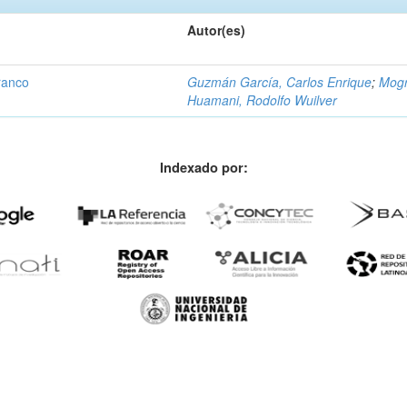
Autor(es)
ranco
Guzmán García, Carlos Enrique
;
Mogr
Huamani, Rodolfo Wuilver
Indexado por: