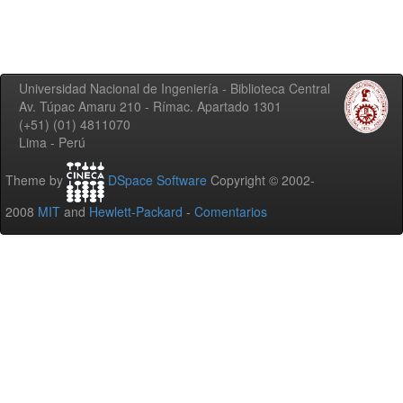
Universidad Nacional de Ingeniería - Biblioteca Central
Av. Túpac Amaru 210 - Rímac. Apartado 1301
(+51) (01) 4811070
Lima - Perú
Theme by
DSpace Software
Copyright © 2002-
2008
MIT
and
Hewlett-Packard
-
Comentarios