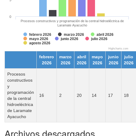
0
Procesos constructivos y programación de la central hidroeléctrica de
Laramate Ayacucho
febrero 2026
marzo 2026
abril 2026
mayo 2026
junio 2026
julio 2026
agosto 2026
Highcharts.com
febrero
marzo
abril
mayo
junio
julio
2026
2026
2026
2026
2026
2026
Procesos
constructivos
y
programación
16
2
20
14
17
18
de la central
hidroeléctrica
de Laramate
Ayacucho
Archivos descargados