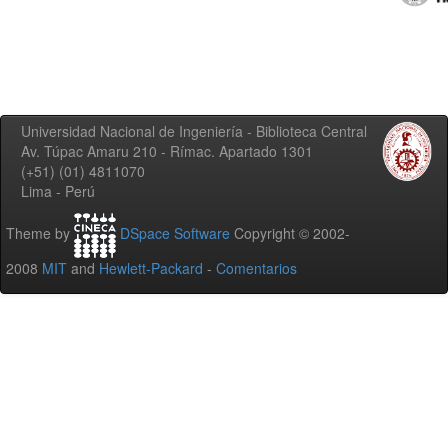
Universidad Nacional de Ingeniería - Biblioteca Central
Av. Túpac Amaru 210 - Rímac. Apartado 1301
(+51) (01) 4811070
Lima - Perú
Theme by
DSpace Software
Copyright © 2002-
2008
MIT
and
Hewlett-Packard
-
Comentarios