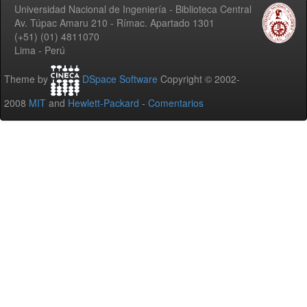
Universidad Nacional de Ingeniería - Biblioteca Central
Av. Túpac Amaru 210 - Rímac. Apartado 1301
(+51) (01) 4811070
Lima - Perú
Theme by
DSpace Software
Copyright © 2002-
2008
MIT
and
Hewlett-Packard
-
Comentarios