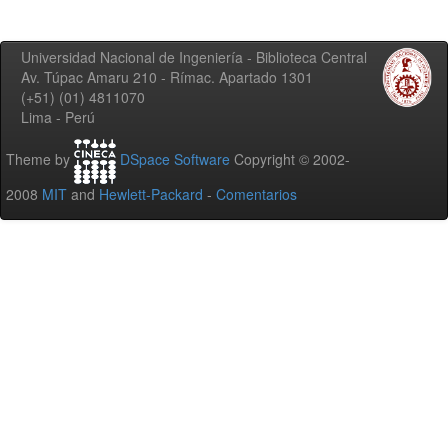
Universidad Nacional de Ingeniería - Biblioteca Central
Av. Túpac Amaru 210 - Rímac. Apartado 1301
(+51) (01) 4811070
Lima - Perú
Theme by
DSpace Software
Copyright © 2002-
2008
MIT
and
Hewlett-Packard
-
Comentarios