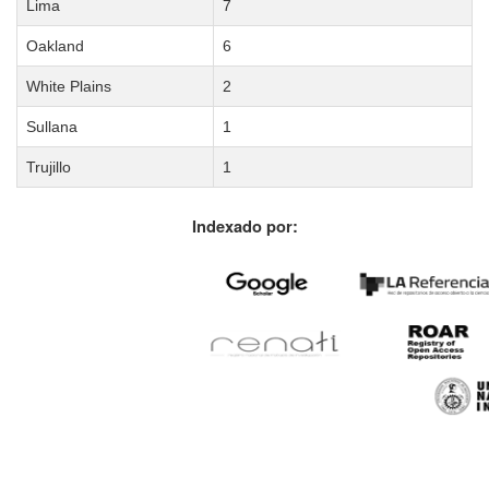
Lima
7
Oakland
6
White Plains
2
Sullana
1
Trujillo
1
Indexado por: