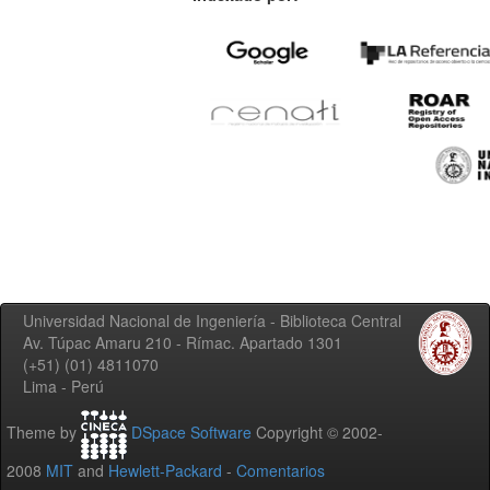
Universidad Nacional de Ingeniería - Biblioteca Central
Av. Túpac Amaru 210 - Rímac. Apartado 1301
(+51) (01) 4811070
Lima - Perú
Theme by
DSpace Software
Copyright © 2002-
2008
MIT
and
Hewlett-Packard
-
Comentarios