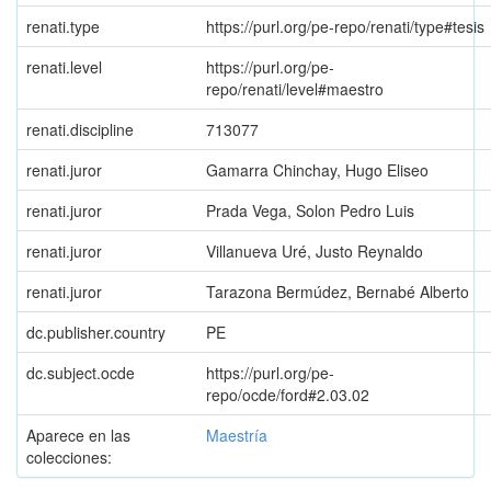
renati.type
https://purl.org/pe-repo/renati/type#tesis
renati.level
https://purl.org/pe-
repo/renati/level#maestro
renati.discipline
713077
renati.juror
Gamarra Chinchay, Hugo Eliseo
renati.juror
Prada Vega, Solon Pedro Luis
renati.juror
Villanueva Uré, Justo Reynaldo
renati.juror
Tarazona Bermúdez, Bernabé Alberto
dc.publisher.country
PE
dc.subject.ocde
https://purl.org/pe-
repo/ocde/ford#2.03.02
Aparece en las
Maestría
colecciones: