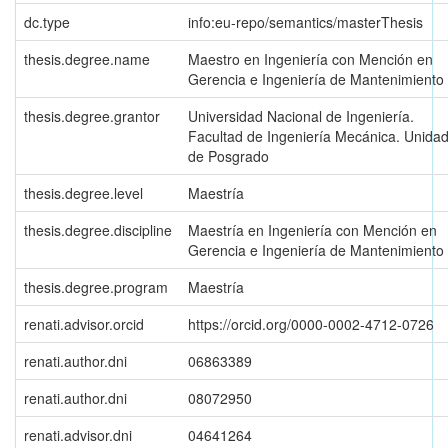
dc.type
info:eu-repo/semantics/masterThesis
thesis.degree.name
Maestro en Ingeniería con Mención en
Gerencia e Ingeniería de Mantenimiento
thesis.degree.grantor
Universidad Nacional de Ingeniería.
Facultad de Ingeniería Mecánica. Unida
de Posgrado
thesis.degree.level
Maestría
thesis.degree.discipline
Maestría en Ingeniería con Mención en
Gerencia e Ingeniería de Mantenimiento
thesis.degree.program
Maestría
renati.advisor.orcid
https://orcid.org/0000-0002-4712-0726
renati.author.dni
06863389
renati.author.dni
08072950
renati.advisor.dni
04641264