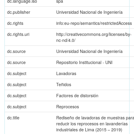
dc.language.iso
spa
dc.publisher
Universidad Nacional de Ingeniería
dc.rights
info:eu-repo/semantics/restrictedAccess
dc.rights.uri
http://creativecommons.org/licenses/by-
nc-nd/4.0/
dc.source
Universidad Nacional de Ingeniería
dc.source
Repositorio Institucional - UNI
dc.subject
Lavadoras
dc.subject
Teñidos
dc.subject
Factores de distorsión
dc.subject
Reprocesos
dc.title
Rediseño de lavadoras de muestras par
reducir los reprocesos en lavanderías
industriales de Lima (2015 – 2019)