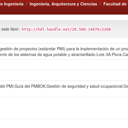
e Ingeniería
Ingeniería, Arquitectura y Ciencias
Facultad de 
r este ítem:
http://hdl.handle.net/20.500.14076/2208
n gestión de proyectos (estándar PMI) para la implementación de un 
nto de los sistemas de agua potable y alcantarillado-Lote 3A-Piura-Cas
l PMI;Guía del PMBOK;Gestión de seguridad y salud ocupacional;Ge