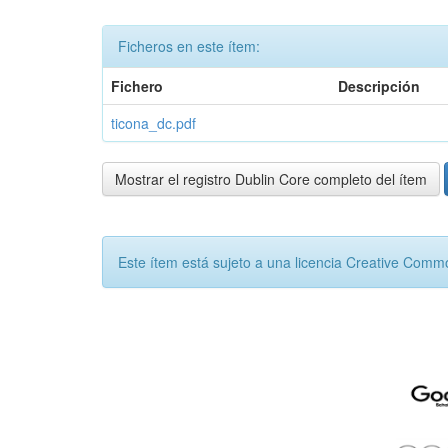
Ficheros en este ítem:
Fichero
Descripción
ticona_dc.pdf
Mostrar el registro Dublin Core completo del ítem
Este ítem está sujeto a una licencia Creative Com