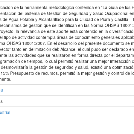
plicación de la herramienta metodológica contenida en “La Guía de los
entación del Sistema de Gestión de Seguridad y Salud Ocupacional en 
e Agua Potable y Alcantarillado para la Ciudad de Piura y Castilla – L
s mecanismos de gestión que se identifican en las Norma OHSAS 18001:
royecto, la relevancia de este aporte está contenido en la diversificac
 tipo de actividad contempla áreas de conocimiento generales aplicabl
rma OHSAS 18001:2007. En el desarrollo del presente documento se mo
cto” tanto en delimitación del: Alcance, el cual pudo ser declarado en 
ciente las actividades que se realizaron en forma directa por el depart
ogramación de tiempos, lo cual permitió realizar una mejor interacción
 desmovilizaría la gestión de seguridad y salud, existió una optimizació
15% Presupuesto de recursos, permitió la mejor gestión y control de 
lmente.
08
ss
strial