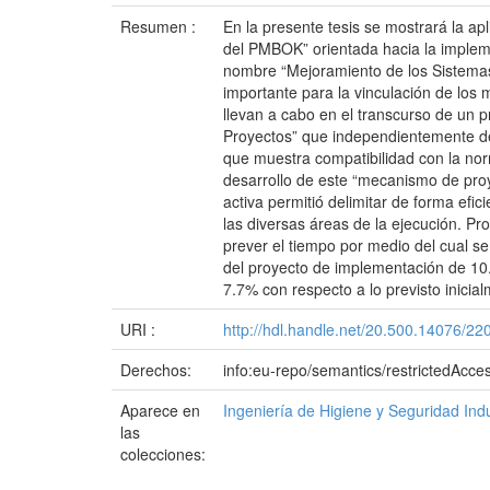
Resumen :
En la presente tesis se mostrará la a
del PMBOK” orientada hacia la implem
nombre “Mejoramiento de los Sistemas d
importante para la vinculación de lo
llevan a cabo en el transcurso de un p
Proyectos” que independientemente del
que muestra compatibilidad con la no
desarrollo de este “mecanismo de proye
activa permitió delimitar de forma efi
las diversas áreas de la ejecución. Pr
prever el tiempo por medio del cual se
del proyecto de implementación de 10.
7.7% con respecto a lo previsto inicia
URI :
http://hdl.handle.net/20.500.14076/22
Derechos:
info:eu-repo/semantics/restrictedAcce
Aparece en
Ingeniería de Higiene y Seguridad Indu
las
colecciones: