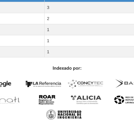
3
2
1
1
1
Indexado por: