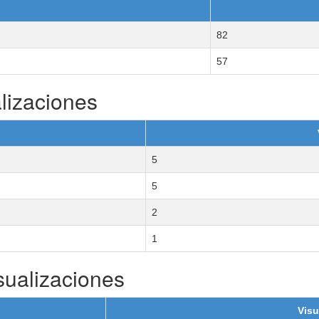
82
57
lizaciones
5
5
2
1
sualizaciones
Visu