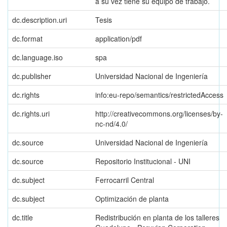
a su vez tiene su equipo de trabajo.
dc.description.uri
Tesis
dc.format
application/pdf
dc.language.iso
spa
dc.publisher
Universidad Nacional de Ingeniería
dc.rights
info:eu-repo/semantics/restrictedAccess
dc.rights.uri
http://creativecommons.org/licenses/by-
nc-nd/4.0/
dc.source
Universidad Nacional de Ingeniería
dc.source
Repositorio Institucional - UNI
dc.subject
Ferrocarril Central
dc.subject
Optimización de planta
dc.title
Redistribución en planta de los talleres