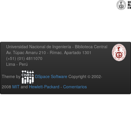
Universidad Nacional de Ingeniería - Biblioteca Central
Av. Túpac Amaru 210 - Rímac. Apartado 1301
(+51) (01) 4811070
Lima - Perú
Theme by
DSpace Software
Copyright © 2002-
2008
MIT
and
Hewlett-Packard
-
Comentarios