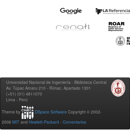
Universidad Nacional de Ingeniería - Biblioteca Central
Av. Túpac Amaru 210 - Rímac. Apartado 1301
(+51) (01) 4811070
Lima - Perú
Theme by
DSpace Software
Copyright © 2002-
2008
MIT
and
Hewlett-Packard
-
Comentarios